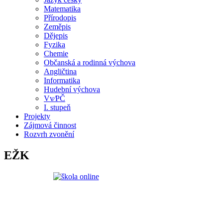
Matematika
Přírodopis
Zeměpis
Dějepis
Fyzika
Chemie
Občanská a rodinná výchova
Angličtina
Informatika
Hudební výchova
Vv⁄PČ
I. stupeň
Projekty
Zájmová činnost
Rozvrh zvonění
EŽK