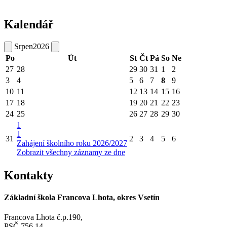
Kalendář
Srpen
2026
Po
Út
St
Čt
Pá
So
Ne
27
28
29
30
31
1
2
3
4
5
6
7
8
9
10
11
12
13
14
15
16
17
18
19
20
21
22
23
24
25
26
27
28
29
30
1
1
31
2
3
4
5
6
Zahájení školního roku 2026/2027
Zobrazit všechny záznamy ze dne
Kontakty
Základní škola Francova Lhota, okres Vsetín
Francova Lhota č.p.190,
PSČ 756 14