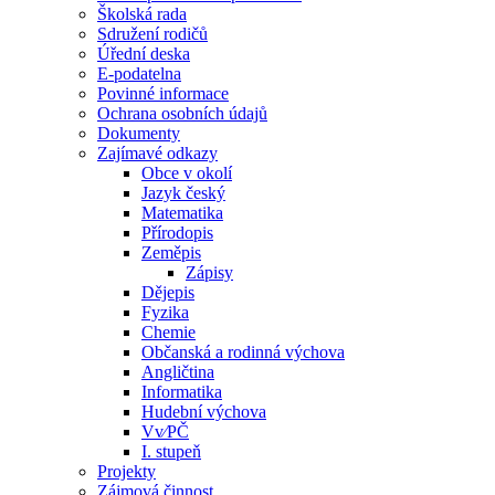
Školská rada
Sdružení rodičů
Úřední deska
E-podatelna
Povinné informace
Ochrana osobních údajů
Dokumenty
Zajímavé odkazy
Obce v okolí
Jazyk český
Matematika
Přírodopis
Zeměpis
Zápisy
Dějepis
Fyzika
Chemie
Občanská a rodinná výchova
Angličtina
Informatika
Hudební výchova
Vv⁄PČ
I. stupeň
Projekty
Zájmová činnost