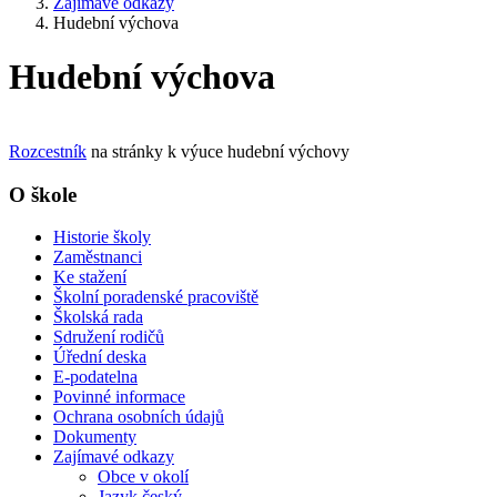
Zajímavé odkazy
Hudební výchova
Hudební výchova
Rozcestník
na stránky k výuce hudební výchovy
O škole
Historie školy
Zaměstnanci
Ke stažení
Školní poradenské pracoviště
Školská rada
Sdružení rodičů
Úřední deska
E-podatelna
Povinné informace
Ochrana osobních údajů
Dokumenty
Zajímavé odkazy
Obce v okolí
Jazyk český