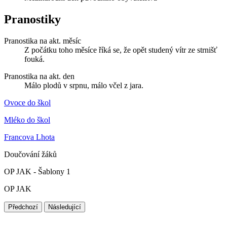
Pranostiky
Pranostika na akt. měsíc
Z počátku toho měsíce říká se, že opět studený vítr ze strnišť
fouká.
Pranostika na akt. den
Málo plodů v srpnu, málo včel z jara.
Ovoce do škol
Mléko do škol
Francova Lhota
Doučování žáků
OP JAK - Šablony 1
OP JAK
Předchozí
Následující