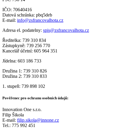
IČO: 70640416
Datová schránka: pbq5deb
E-mail:
info@zsfrancovalhota.cz
Adresa el. podatelny:
spis@zsfrancovalhota.cz
Ředitelka: 739 310 834
Zástupkyně: 739 256 770
Kancelář účetní: 605 964 351
Jídelna: 603 186 733
Družina 1: 739 310 826
Družina 2: 739 310 833
1. stupeň: 739 898 102
Pověřenec pro ochranu osobních údajů:
Innovation One s.r.o.
Filip Šikola
E-mail:
filip.sikola@innone.cz
Tel.: 775 992 451