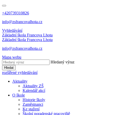
+420739310826
info@zsfrancovalhota.cz
Vyhledávání
Základní škola
Francova Lhota
Základní škola
Francova Lhota
info@zsfrancovalhota.cz
Mapa webu
Hledaný výraz
Hledat
rozšířené vyhledávání
Aktuality
Aktuality ZŠ
Kalendář akcí
O škole
Historie školy
Zaměstnanci
Ke stažení
Školní poradenské pracoviště