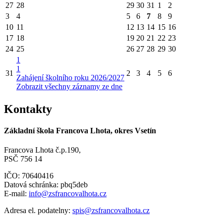
27
28
29
30
31
1
2
3
4
5
6
7
8
9
10
11
12
13
14
15
16
17
18
19
20
21
22
23
24
25
26
27
28
29
30
1
1
31
2
3
4
5
6
Zahájení školního roku 2026/2027
Zobrazit všechny záznamy ze dne
Kontakty
Základní škola Francova Lhota, okres Vsetín
Francova Lhota č.p.190,
PSČ 756 14
IČO: 70640416
Datová schránka: pbq5deb
E-mail:
info@zsfrancovalhota.cz
Adresa el. podatelny:
spis@zsfrancovalhota.cz