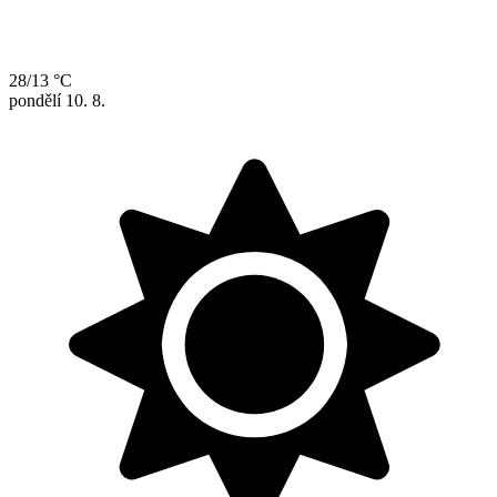
28/13 °C
pondělí
10. 8.