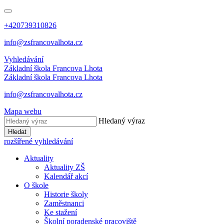
+420739310826
info@zsfrancovalhota.cz
Vyhledávání
Základní škola
Francova Lhota
Základní škola
Francova Lhota
info@zsfrancovalhota.cz
Mapa webu
Hledaný výraz
Hledat
rozšířené vyhledávání
Aktuality
Aktuality ZŠ
Kalendář akcí
O škole
Historie školy
Zaměstnanci
Ke stažení
Školní poradenské pracoviště