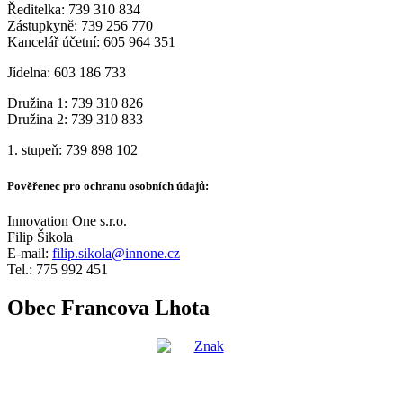
Ředitelka: 739 310 834
Zástupkyně: 739 256 770
Kancelář účetní: 605 964 351
Jídelna: 603 186 733
Družina 1: 739 310 826
Družina 2: 739 310 833
1. stupeň: 739 898 102
Pověřenec pro ochranu osobních údajů:
Innovation One s.r.o.
Filip Šikola
E-mail:
filip.sikola@innone.cz
Tel.: 775 992 451
Obec Francova Lhota