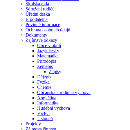
Školská rada
Sdružení rodičů
Úřední deska
E-podatelna
Povinné informace
Ochrana osobních údajů
Dokumenty
Zajímavé odkazy
Obce v okolí
Jazyk český
Matematika
Přírodopis
Zeměpis
Zápisy
Dějepis
Fyzika
Chemie
Občanská a rodinná výchova
Angličtina
Informatika
Hudební výchova
Vv⁄PČ
I. stupeň
Projekty
Zájmová činnost