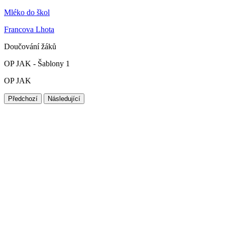
Mléko do škol
Francova Lhota
Doučování žáků
OP JAK - Šablony 1
OP JAK
Předchozí
Následující