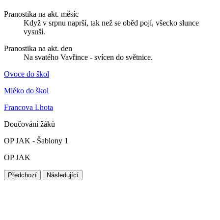
Pranostika na akt. měsíc
Když v srpnu naprší, tak než se oběd pojí, všecko slunce
vysuší.
Pranostika na akt. den
Na svatého Vavřince - svícen do světnice.
Ovoce do škol
Mléko do škol
Francova Lhota
Doučování žáků
OP JAK - Šablony 1
OP JAK
Předchozí
Následující