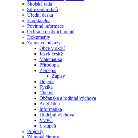
Školská rada
Sdružení rodičů
Úřední deska
E-podatelna
Povinné informace
Ochrana osobních údajů
Dokumenty
Zajímavé odkazy
Obce v okolí
Jazyk český
Matematika
Přírodopis
Zeměpis
Zápisy
Dějepis
Fyzika
Chemie
Občanská a rodinná výchova
Angličtina
Informatika
Hudební výchova
Vv⁄PČ
I. stupeň
Projekty
Zájmová činnost