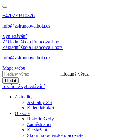
+420739310826
info@zsfrancovalhota.cz
Vyhledávání
Základní škola
Francova Lhota
Základní škola
Francova Lhota
info@zsfrancovalhota.cz
Mapa webu
Hledaný výraz
Hledat
rozšířené vyhledávání
Aktuality
Aktuality ZŠ
Kalendář akcí
O škole
Historie školy
Zaměstnanci
Ke stažení
Školní poradenské pracoviště