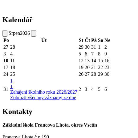
Kalendář
Srpen
2026
Po
Út
St
Čt
Pá
So
Ne
27
28
29
30
31
1
2
3
4
5
6
7
8
9
10
11
12
13
14
15
16
17
18
19
20
21
22
23
24
25
26
27
28
29
30
1
1
31
2
3
4
5
6
Zahájení školního roku 2026/2027
Zobrazit všechny záznamy ze dne
Kontakty
Základní škola Francova Lhota, okres Vsetín
Francova Lhota č.p.190,