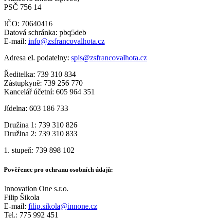
PSČ 756 14
IČO: 70640416
Datová schránka: pbq5deb
E-mail:
info@zsfrancovalhota.cz
Adresa el. podatelny:
spis@zsfrancovalhota.cz
Ředitelka: 739 310 834
Zástupkyně: 739 256 770
Kancelář účetní: 605 964 351
Jídelna: 603 186 733
Družina 1: 739 310 826
Družina 2: 739 310 833
1. stupeň: 739 898 102
Pověřenec pro ochranu osobních údajů:
Innovation One s.r.o.
Filip Šikola
E-mail:
filip.sikola@innone.cz
Tel.: 775 992 451