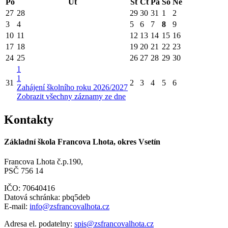
Po
Út
St
Čt
Pá
So
Ne
27
28
29
30
31
1
2
3
4
5
6
7
8
9
10
11
12
13
14
15
16
17
18
19
20
21
22
23
24
25
26
27
28
29
30
1
1
31
2
3
4
5
6
Zahájení školního roku 2026/2027
Zobrazit všechny záznamy ze dne
Kontakty
Základní škola Francova Lhota, okres Vsetín
Francova Lhota č.p.190,
PSČ 756 14
IČO: 70640416
Datová schránka: pbq5deb
E-mail:
info@zsfrancovalhota.cz
Adresa el. podatelny:
spis@zsfrancovalhota.cz