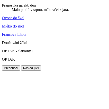
Pranostika na akt. den
Málo plodů v srpnu, málo včel z jara.
Ovoce do škol
Mléko do škol
Francova Lhota
Doučování žáků
OP JAK - Šablony 1
OP JAK
Předchozí
Následující