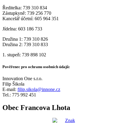
Ředitelka: 739 310 834
Zástupkyně: 739 256 770
Kancelář účetní: 605 964 351
Jídelna: 603 186 733
Družina 1: 739 310 826
Družina 2: 739 310 833
1. stupeň: 739 898 102
Pověřenec pro ochranu osobních údajů:
Innovation One s.r.o.
Filip Šikola
E-mail:
filip.sikola@innone.cz
Tel.: 775 992 451
Obec Francova Lhota