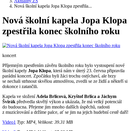
Aktuality ZŠ
Nová školní kapela Jopa Klopa zpestřila...
Nová školní kapela Jopa Klopa
zpestřila konec školního roku
koncert
Příjemným zpestřením závěru školního roku bylo vystoupení nové
školní kapely
Jopa Klopa
, která nám v úterý 23. června připravila
parádní koncert. Zpočátku byli žáci trochu ostýchaví, ale brzy
se nechali strhnout skvělou atmosférou, zvedli se ze židlí a někteří si
dokonce i zatančili.
Kapela ve složení
Adela Brlicová, Kryštof Brlica a Jáchym
Švirák
předvedla skvělý výkon a ukázala, že má velký potenciál
do budoucna. Přejeme jim mnoho dalších úspěchů, radosti
z muzicírování a držíme palce, ať se jim na jejich hudební cestě daří!
Video1
Typ: MP4, Velikost: 39.31 MB