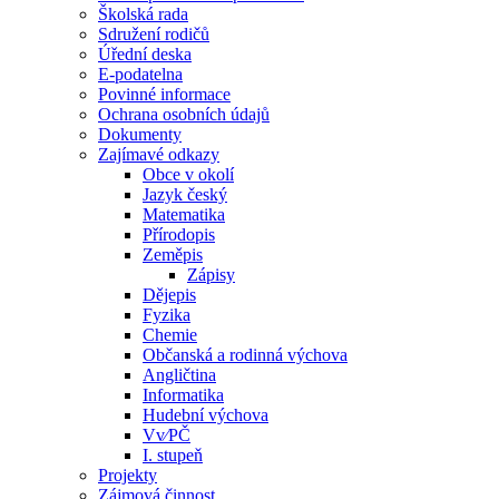
Školská rada
Sdružení rodičů
Úřední deska
E-podatelna
Povinné informace
Ochrana osobních údajů
Dokumenty
Zajímavé odkazy
Obce v okolí
Jazyk český
Matematika
Přírodopis
Zeměpis
Zápisy
Dějepis
Fyzika
Chemie
Občanská a rodinná výchova
Angličtina
Informatika
Hudební výchova
Vv⁄PČ
I. stupeň
Projekty
Zájmová činnost