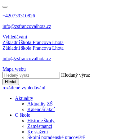
+420739310826
info@zsfrancovalhota.cz
Vyhledávání
Základní škola
Francova Lhota
Základní škola
Francova Lhota
info@zsfrancovalhota.cz
Mapa webu
Hledaný výraz
Hledat
rozšířené vyhledávání
Aktuality
Aktuality ZŠ
Kalendář akcí
O škole
Historie školy
Zaměstnanci
Ke stažení
Školní poradenské pracoviště