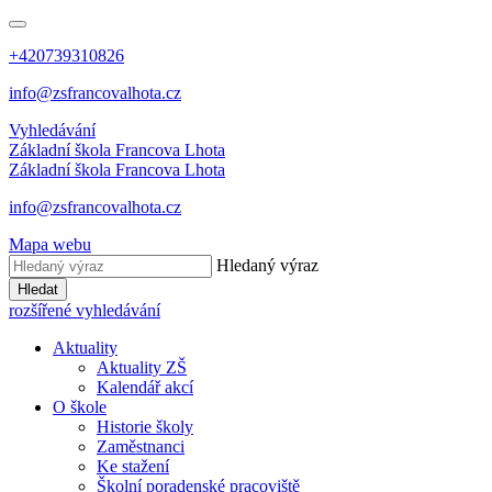
+420739310826
info@zsfrancovalhota.cz
Vyhledávání
Základní škola
Francova Lhota
Základní škola
Francova Lhota
info@zsfrancovalhota.cz
Mapa webu
Hledaný výraz
Hledat
rozšířené vyhledávání
Aktuality
Aktuality ZŠ
Kalendář akcí
O škole
Historie školy
Zaměstnanci
Ke stažení
Školní poradenské pracoviště