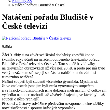
Aktuality ZŠ
Natáčení pořadu Bludiště v České...
Natáčení pořadu Bludiště v
České televizi
9.třída
Žáci 9. třídy si na závěr své školní docházky zpestřili konec
školního roku účastí na natáčení oblíbeného televizního pořadu
Bludiště v České televizi v Ostravě. Tato soutěž baví diváky
na televizních obrazovkách již více než 20 let, a proto pro nás bylo
velkým zážitkem stát se její součástí a nahlédnout do zákulisí
televizního natáčení.
Našimi soupeři byli studenti víceletého gymnázia. Myslíme si,
že ve znalostech jsme jim byli zcela vyrovnaným soupeřem
a ve fyzických disciplínách jsme dokonce měli navrch. O celkovém
výsledku nakonec rozhodla až závěrečná tajenka, ve které byli naši
soupeři o něco rychlejší.
Přesto si z Ostravy odvážíme především nezapomenutelné zážitky,
nové zkušenosti a spoustu krásných vzpomínek.