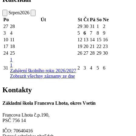
Srpen
2026
Po
Út
St
Čt
Pá
So
Ne
27
28
29
30
31
1
2
3
4
5
6
7
8
9
10
11
12
13
14
15
16
17
18
19
20
21
22
23
24
25
26
27
28
29
30
1
1
31
2
3
4
5
6
Zahájení školního roku 2026/2027
Zobrazit všechny záznamy ze dne
Kontakty
Základní škola Francova Lhota, okres Vsetín
Francova Lhota č.p.190,
PSČ 756 14
IČO: 70640416