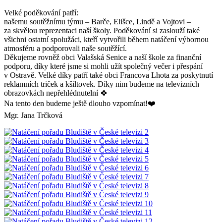
Velké poděkování patří:
našemu soutěžnímu týmu – Barče, Elišce, Lindě a Vojtovi –
za skvělou reprezentaci naší školy. Poděkování si zaslouží také
všichni ostatní spolužáci, kteří vytvořili během natáčení výbornou
atmosféru a podporovali naše soutěžící.
Děkujeme rovněž obci Valašská Senice a naší škole za finanční
podporu, díky které jsme si mohli užít společný večer i přespání
v Ostravě. Velké díky patří také obci Francova Lhota za poskytnutí
reklamních triček a kšiltovek. Díky nim budeme na televizních
obrazovkách nepřehlédnutelní 🍀
Na tento den budeme ještě dlouho vzpomínat!❤️
Mgr. Jana Trčková