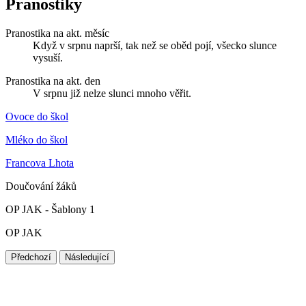
Pranostiky
Pranostika na akt. měsíc
Když v srpnu naprší, tak než se oběd pojí, všecko slunce
vysuší.
Pranostika na akt. den
V srpnu již nelze slunci mnoho věřit.
Ovoce do škol
Mléko do škol
Francova Lhota
Doučování žáků
OP JAK - Šablony 1
OP JAK
Předchozí
Následující