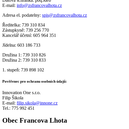
Datová schránka: pbq5deb
E-mail:
info@zsfrancovalhota.cz
Adresa el. podatelny:
spis@zsfrancovalhota.cz
Ředitelka: 739 310 834
Zástupkyně: 739 256 770
Kancelář účetní: 605 964 351
Jídelna: 603 186 733
Družina 1: 739 310 826
Družina 2: 739 310 833
1. stupeň: 739 898 102
Pověřenec pro ochranu osobních údajů:
Innovation One s.r.o.
Filip Šikola
E-mail:
filip.sikola@innone.cz
Tel.: 775 992 451
Obec Francova Lhota