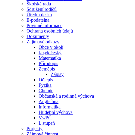
Školská rada
Sdružení rodičů
Úřední deska
E-podatelna
Povinné informace
Ochrana osobních údajů
Dokumenty
Zajímavé odkazy
Obce v okolí
Jazyk český
Matematika
Přírodopis
Zeměpis
Zápisy
Dějepis
Fyzika
Chemie
Občanská a rodinná výchova
Angličtina
Informatika
Hudební výchova
Vv⁄PČ
I. stupeň
Projekty
Zájmová činnost