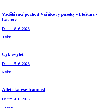
Vzdělávací pochod Vařákovy paseky - Ploština -
Lačnov
Datum:
8. 6. 2026
9.třída
Cyklovýlet
Datum:
5. 6. 2026
6.třída
Atletická všestrannost
Datum:
4. 6. 2026
1.stupeň