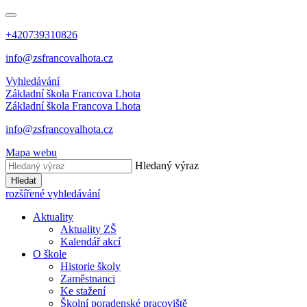
+420739310826
info@zsfrancovalhota.cz
Vyhledávání
Základní škola
Francova Lhota
Základní škola
Francova Lhota
info@zsfrancovalhota.cz
Mapa webu
Hledaný výraz
Hledat
rozšířené vyhledávání
Aktuality
Aktuality ZŠ
Kalendář akcí
O škole
Historie školy
Zaměstnanci
Ke stažení
Školní poradenské pracoviště