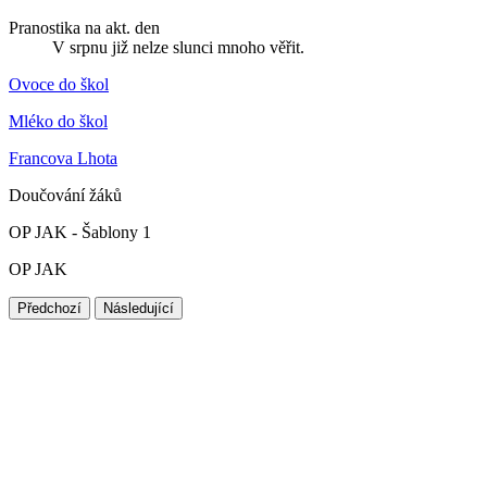
Pranostika na akt. den
V srpnu již nelze slunci mnoho věřit.
Ovoce do škol
Mléko do škol
Francova Lhota
Doučování žáků
OP JAK - Šablony 1
OP JAK
Předchozí
Následující