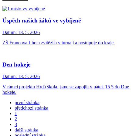
Úspěch našich žáků ve vybíjené
Datum:
18. 5. 2026
ZŠ Francova Lhota zvítězila v turnaji a postupuje do kraje.
Den hokeje
Datum:
18. 5. 2026
V rámci projektu Hrdá škola, jsme se zapojili v pátek 15.5 do Dne
hokeje.
první stránka
předchozí stránka
1
2
3
další stránka
poslední stránka