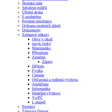
Školská rada
Sdružení rodičů
Úřední deska
E-podatelna
Povinné informace
Ochrana osobních údajů
Dokumenty
Zajímavé odkazy
Obce v okolí
Jazyk český
Matematika
Přírodopis
Zeměpis
Zápisy
Dějepis
Fyzika
Chemie
Občanská a rodinná výchova
Angličtina
Informatika
Hudební výchova
Vv⁄PČ
I. stupeň
Projekty
Zájmová činnost