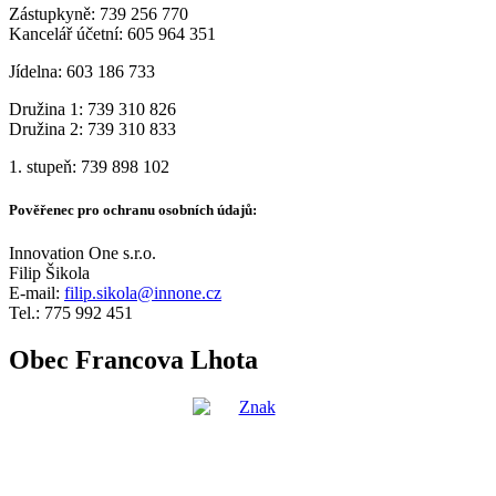
Zástupkyně: 739 256 770
Kancelář účetní: 605 964 351
Jídelna: 603 186 733
Družina 1: 739 310 826
Družina 2: 739 310 833
1. stupeň: 739 898 102
Pověřenec pro ochranu osobních údajů:
Innovation One s.r.o.
Filip Šikola
E-mail:
filip.sikola@innone.cz
Tel.: 775 992 451
Obec Francova Lhota