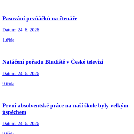
Pasování prvňáčků na čtenáře
Datum:
24. 6. 2026
1.třída
Natáčení pořadu Bludiště v České televizi
Datum:
24. 6. 2026
9.třída
První absolventské práce na naší škole byly velkým
úspěchem
Datum:
24. 6. 2026
9.třída