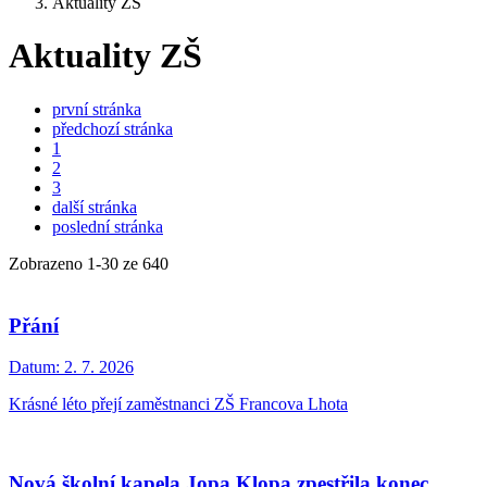
Aktuality ZŠ
Aktuality ZŠ
první stránka
předchozí stránka
1
2
3
další stránka
poslední stránka
Zobrazeno
1
-
30
ze 640
Přání
Datum:
2. 7. 2026
Krásné léto přejí zaměstnanci ZŠ Francova Lhota
Nová školní kapela Jopa Klopa zpestřila konec