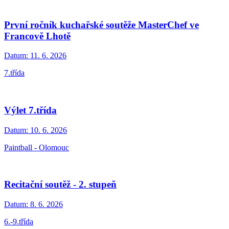
První ročník kuchařské soutěže MasterChef ve
Francově Lhotě
Datum:
11. 6. 2026
7.třída
Výlet 7.třída
Datum:
10. 6. 2026
Paintball - Olomouc
Recitační soutěž - 2. stupeň
Datum:
8. 6. 2026
6.-9.třída