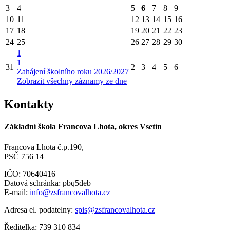
3
4
5
6
7
8
9
10
11
12
13
14
15
16
17
18
19
20
21
22
23
24
25
26
27
28
29
30
1
1
31
2
3
4
5
6
Zahájení školního roku 2026/2027
Zobrazit všechny záznamy ze dne
Kontakty
Základní škola Francova Lhota, okres Vsetín
Francova Lhota č.p.190,
PSČ 756 14
IČO: 70640416
Datová schránka: pbq5deb
E-mail:
info@zsfrancovalhota.cz
Adresa el. podatelny:
spis@zsfrancovalhota.cz
Ředitelka: 739 310 834