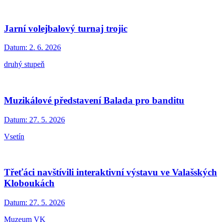
Jarní volejbalový turnaj trojic
Datum:
2. 6. 2026
druhý stupeň
Muzikálové představení Balada pro banditu
Datum:
27. 5. 2026
Vsetín
Třeťáci navštívili interaktivní výstavu ve Valašských
Kloboukách
Datum:
27. 5. 2026
Muzeum VK