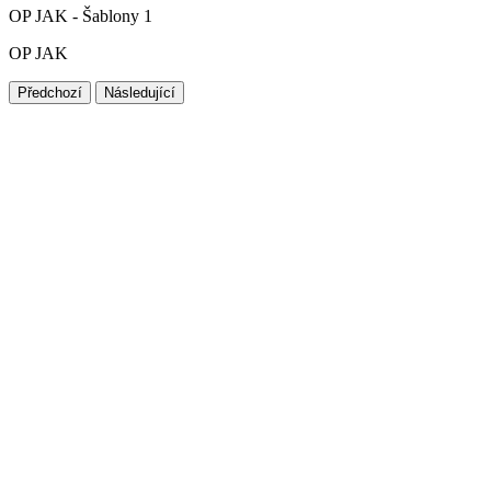
OP JAK - Šablony 1
OP JAK
Předchozí
Následující