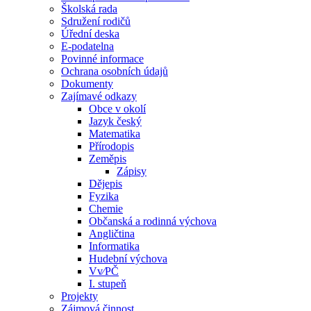
Školská rada
Sdružení rodičů
Úřední deska
E-podatelna
Povinné informace
Ochrana osobních údajů
Dokumenty
Zajímavé odkazy
Obce v okolí
Jazyk český
Matematika
Přírodopis
Zeměpis
Zápisy
Dějepis
Fyzika
Chemie
Občanská a rodinná výchova
Angličtina
Informatika
Hudební výchova
Vv⁄PČ
I. stupeň
Projekty
Zájmová činnost