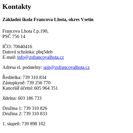
Kontakty
Základní škola Francova Lhota, okres Vsetín
Francova Lhota č.p.190,
PSČ 756 14
IČO: 70640416
Datová schránka: pbq5deb
E-mail:
info@zsfrancovalhota.cz
Adresa el. podatelny:
spis@zsfrancovalhota.cz
Ředitelka: 739 310 834
Zástupkyně: 739 256 770
Kancelář účetní: 605 964 351
Jídelna: 603 186 733
Družina 1: 739 310 826
Družina 2: 739 310 833
1. stupeň: 739 898 102