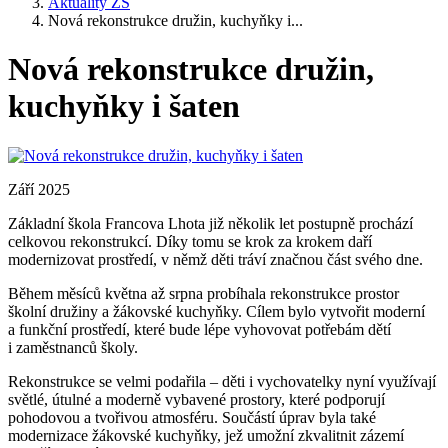
Aktuality ZŠ
Nová rekonstrukce družin, kuchyňky i...
Nová rekonstrukce družin,
kuchyňky i šaten
Září 2025
Základní škola Francova Lhota již několik let postupně prochází
celkovou rekonstrukcí. Díky tomu se krok za krokem daří
modernizovat prostředí, v němž děti tráví značnou část svého dne.
Během měsíců května až srpna probíhala rekonstrukce prostor
školní družiny a žákovské kuchyňky. Cílem bylo vytvořit moderní
a funkční prostředí, které bude lépe vyhovovat potřebám dětí
i zaměstnanců školy.
Rekonstrukce se velmi podařila – děti i vychovatelky nyní využívají
světlé, útulné a moderně vybavené prostory, které podporují
pohodovou a tvořivou atmosféru. Součástí úprav byla také
modernizace žákovské kuchyňky, jež umožní zkvalitnit zázemí