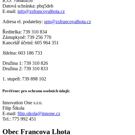
IČO: 70640416
Datová schránka: pbq5deb
E-mail:
info@zsfrancovalhota.cz
Adresa el. podatelny:
spis@zsfrancovalhota.cz
Ředitelka: 739 310 834
Zástupkyně: 739 256 770
Kancelář účetní: 605 964 351
Jídelna: 603 186 733
Družina 1: 739 310 826
Družina 2: 739 310 833
1. stupeň: 739 898 102
Pověřenec pro ochranu osobních údajů:
Innovation One s.r.o.
Filip Šikola
E-mail:
filip.sikola@innone.cz
Tel.: 775 992 451
Obec Francova Lhota