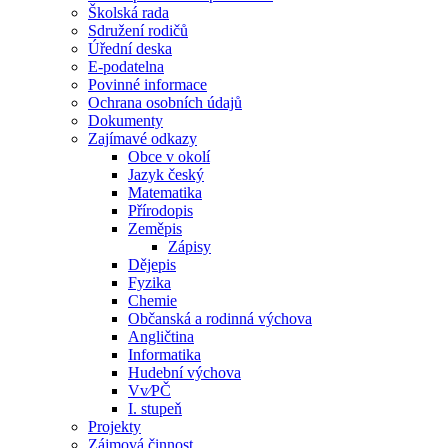
Školská rada
Sdružení rodičů
Úřední deska
E-podatelna
Povinné informace
Ochrana osobních údajů
Dokumenty
Zajímavé odkazy
Obce v okolí
Jazyk český
Matematika
Přírodopis
Zeměpis
Zápisy
Dějepis
Fyzika
Chemie
Občanská a rodinná výchova
Angličtina
Informatika
Hudební výchova
Vv⁄PČ
I. stupeň
Projekty
Zájmová činnost