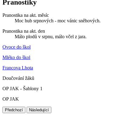
Pranostiky
Pranostika na akt. měsíc
Moc hub srpnových - moc vánic sněhových.
Pranostika na akt. den
Málo plodů v srpnu, málo včel z jara.
Ovoce do škol
Mléko do škol
Francova Lhota
Doučování žáků
OP JAK - Šablony 1
OP JAK
Předchozí
Následující