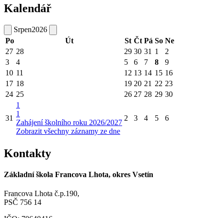
Kalendář
Srpen
2026
Po
Út
St
Čt
Pá
So
Ne
27
28
29
30
31
1
2
3
4
5
6
7
8
9
10
11
12
13
14
15
16
17
18
19
20
21
22
23
24
25
26
27
28
29
30
1
1
31
2
3
4
5
6
Zahájení školního roku 2026/2027
Zobrazit všechny záznamy ze dne
Kontakty
Základní škola Francova Lhota, okres Vsetín
Francova Lhota č.p.190,
PSČ 756 14