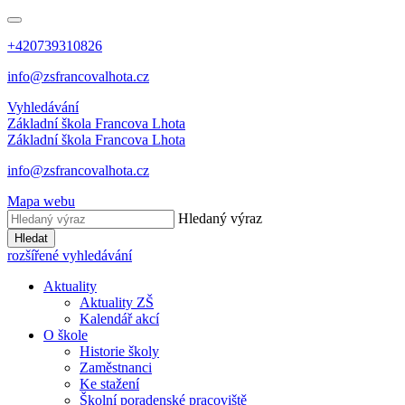
+420739310826
info@zsfrancovalhota.cz
Vyhledávání
Základní škola
Francova Lhota
Základní škola
Francova Lhota
info@zsfrancovalhota.cz
Mapa webu
Hledaný výraz
Hledat
rozšířené vyhledávání
Aktuality
Aktuality ZŠ
Kalendář akcí
O škole
Historie školy
Zaměstnanci
Ke stažení
Školní poradenské pracoviště